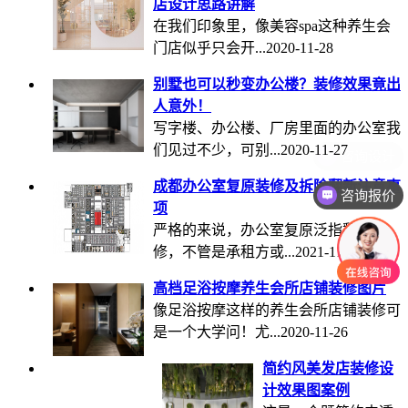
店设计思路讲解
在我们印象里，像美容spa这种养生会
门店似乎只会开...
2020-11-28
别墅也可以秒变办公楼？装修效果竟出
人意外！
写字楼、办公楼、厂房里面的办公室我
们见过不少，可别...
2020-11-27
成都办公室复原装修及拆除翻新注意事
咨询报价
项
严格的来说，办公室复原泛指翻新装
修，不管是承租方或...
2021-11-25
高档足浴按摩养生会所店铺装修图片
像足浴按摩这样的养生会所店铺装修可
是一个大学问！尤...
2020-11-26
简约风美发店装修设
计效果图案例