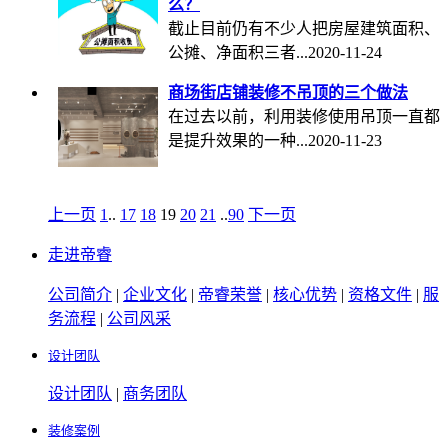
么？
截止目前仍有不少人把房屋建筑面积、
公摊、净面积三者...
2020-11-24
商场街店铺装修不吊顶的三个做法
在过去以前，利用装修使用吊顶一直都
是提升效果的一种...
2020-11-23
上一页
1
..
17
18
19
20
21
..
90
下一页
走进帝睿
公司简介
|
企业文化
|
帝睿荣誉
|
核心优势
|
资格文件
|
服
务流程
|
公司风采
设计团队
设计团队
|
商务团队
装修案例