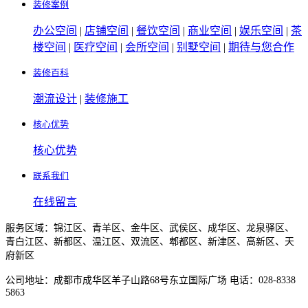
装修案例
办公空间
|
店铺空间
|
餐饮空间
|
商业空间
|
娱乐空间
|
茶
楼空间
|
医疗空间
|
会所空间
|
别墅空间
|
期待与您合作
装修百科
潮流设计
|
装修施工
核心优势
核心优势
联系我们
在线留言
服务区域：锦江区、青羊区、金牛区、武侯区、成华区、龙泉驿区、
青白江区、新都区、温江区、双流区、郫都区、新津区、高新区、天
府新区
公司地址：成都市成华区羊子山路68号东立国际广场 电话：028-8338
5863