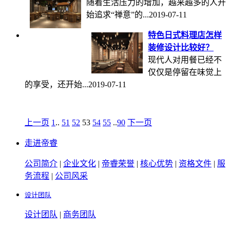
随着生活压力的增加，越来越多的人开
始追求“禅意”的...
2019-07-11
特色日式料理店怎样
装修设计比较好？
现代人对用餐已经不
仅仅是停留在味觉上
的享受，还开始...
2019-07-11
上一页
1
..
51
52
53
54
55
..
90
下一页
走进帝睿
公司简介
|
企业文化
|
帝睿荣誉
|
核心优势
|
资格文件
|
服
务流程
|
公司风采
设计团队
设计团队
|
商务团队