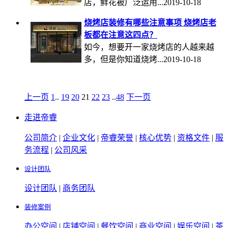
店，鲜花被广泛运用...2019-10-18
烧烤店装修有哪些注意事项 烧烤店老
板都在注意这四点？
如今，想要开一家烧烤店的人越来越
多，但是你知道烧烤...2019-10-18
上一页
1
..
19
20
21
22
23
..
48
下一页
走进帝睿
公司简介
|
企业文化
|
帝睿荣誉
|
核心优势
|
资格文件
|
服
务流程
|
公司风采
设计团队
设计团队
|
商务团队
装修案例
办公空间
|
店铺空间
|
餐饮空间
|
商业空间
|
娱乐空间
|
茶