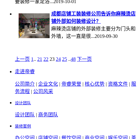
要装修一家足浴...2019-10-01
成都店铺工装装修公司告诉你麻辣烫店
铺外部如何装修设计？
麻辣烫店铺的外部装修主要分为门头和
外墙，这一直是很...2019-09-30
上一页
1
..
21
22
23
24
25
..
48
下一页
走进帝睿
公司简介
|
企业文化
|
帝睿荣誉
|
核心优势
|
资格文件
|
服
务流程
|
公司风采
设计团队
设计团队
|
商务团队
装修案例
办公空间
|
店铺空间
|
餐饮空间
|
商业空间
|
娱乐空间
|
茶