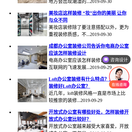
地方会出现潮湿的...2019-09-30
美妆店这样装修 “妆”出你的美丽 让你
与众不同
美妆店装修除了要注意搭配以外，更为
重视装修质感，不...2019-09-30
成都办公室装修公司告诉你电商办公室
应该怎样装修设计
咨询设计
电商办公室应该怎样装修设计呢？随着
互联网的飞速发展...2019-09-29
Loft办公室装修有什么特点？如何才能
装修好Loft办公室？
近几年，loft装修风格一直是市场上比
较推崇的装修...2019-09-29
开放式办公室有哪些好处，怎样装修开
放式办公室比较好？
开放式办公室越来越受大家喜爱，开放