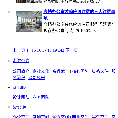
然顽固的不想重新...2019-09-27
高档办公室装修应该注意的三大注意事
项
高档办公室装修​应该注意哪些问题呢？
现在办公室的装...2019-09-26
上一页
1
..
15
16
17
18
19
..
42
下一页
走进帝睿
公司简介
|
企业文化
|
帝睿荣誉
|
核心优势
|
资格文件
|
服
务流程
|
公司风采
设计团队
设计团队
|
商务团队
装修案例
办公空间
|
店铺空间
|
餐饮空间
|
商业空间
|
娱乐空间
|
茶