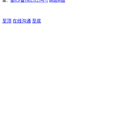
案：
蜀ICP备14023125号-1
网站地图
至顶
在线沟通
至底