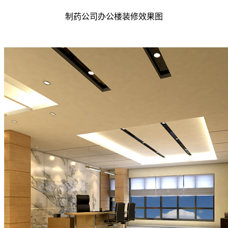
制药公司办公楼装修效果图