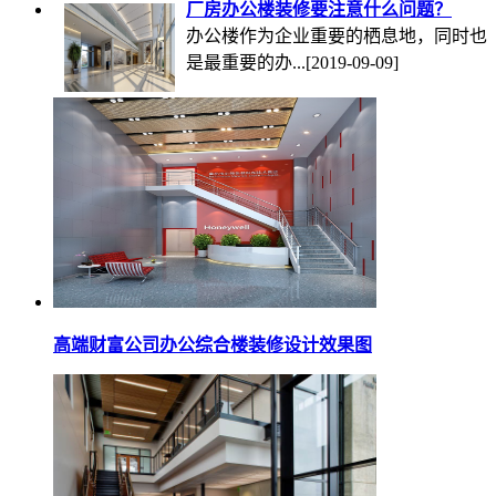
厂房办公楼装修要注意什么问题？
办公楼作为企业重要的栖息地，同时也
是最重要的办...
[2019-09-09]
高端财富公司办公综合楼装修设计效果图