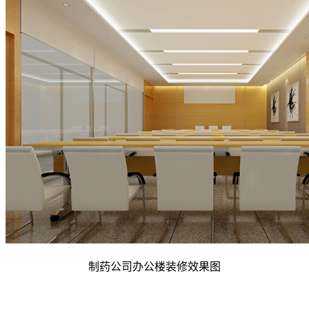
制药公司办公楼装修效果图