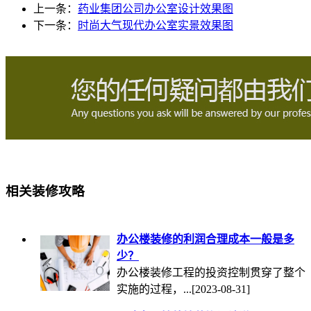
上一条：
药业集团公司办公室设计效果图
下一条：
时尚大气现代办公室实景效果图
相关装修攻略
办公楼装修的利润合理成本一般是多
少？
办公楼装修工程的投资控制贯穿了整个
实施的过程，...
[2023-08-31]