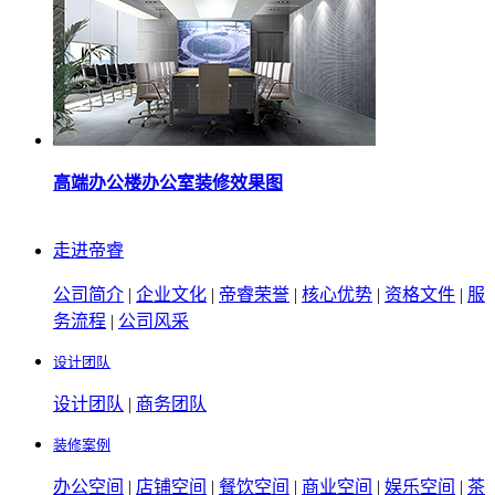
高端办公楼办公室装修效果图
走进帝睿
公司简介
|
企业文化
|
帝睿荣誉
|
核心优势
|
资格文件
|
服
务流程
|
公司风采
设计团队
设计团队
|
商务团队
装修案例
办公空间
|
店铺空间
|
餐饮空间
|
商业空间
|
娱乐空间
|
茶