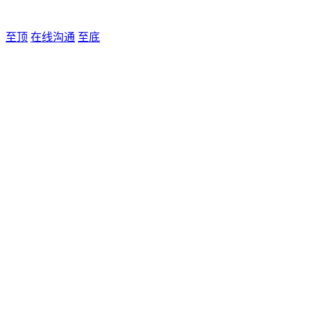
至顶
在线沟通
至底