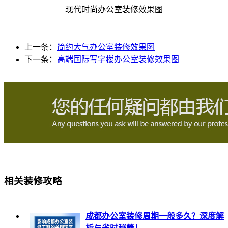
现代时尚办公室装修效果图
上一条：
简约大气办公室装修效果图
下一条：
高端国际写字楼办公室装修效果图
相关装修攻略
成都办公室装修周期一般多久？深度解