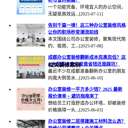
析与省时秘籍！
一个功能完备、环境宜人的办公空间，
无疑是高效运...
[2025-07-11]
告别千篇一律！这三种办公室装修风格
让你的职场秒变潮流前线
本文围绕公司办公室装修，聚焦现代简
约、极简、工...
[2025-07-08]
成都办公室装修翻新成本忽高忽低？这
4 大因素决定你家是省钱还是踩坑！
相关装修案例
最近不少在成都准备翻新办公室的朋友
向我大倒苦水...
[2025-06-10]
办公室装修一平方多少钱？2025 最新
报价清单 + 避坑指南来了
想给员工打造舒适办公环境，却被装修
价格搞得一头...
[2025-06-03]
办公室装修二层搭建施工材料怎么选？