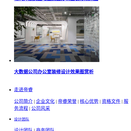
大数据公司办公室装修设计效果图赏析
走进帝睿
公司简介
|
企业文化
|
帝睿荣誉
|
核心优势
|
资格文件
|
服
务流程
|
公司风采
设计团队
设计团队
|
商务团队