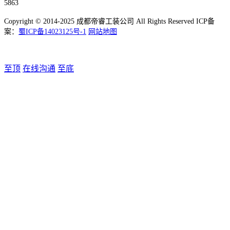
5863
Copyright © 2014-2025 成都帝睿工装公司 All Rights Reserved ICP备
案：
蜀ICP备14023125号-1
网站地图
至顶
在线沟通
至底