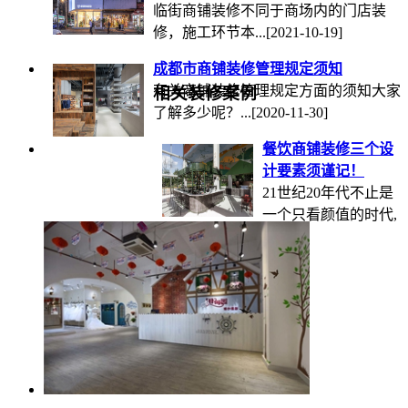
临街商铺装修不同于商场内的门店装
修，施工环节本...
[2021-10-19]
成都市商铺装修管理规定须知
有关商铺装修管理规定方面的须知大家
相关装修案例
了解多少呢？...
[2020-11-30]
餐饮商铺装修三个设
计要素须谨记！
21世纪20年代不止是
一个只看颜值的时代,
还是...
[2020-10-21]