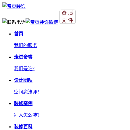
首页
我们的服务
走进帝睿
我们是谁?
设计团队
空间魔法师！
装修案例
别人怎么装？
装修百科