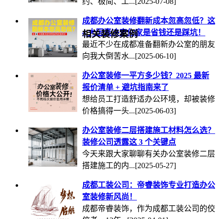
约、极简、工...
[2025-07-08]
成都办公室装修翻新成本忽高忽低？这
4 大因素决定你家是省钱还是踩坑！
相关装修案例
最近不少在成都准备翻新办公室的朋友
向我大倒苦水...
[2025-06-10]
办公室装修一平方多少钱？2025 最新
报价清单 + 避坑指南来了
想给员工打造舒适办公环境，却被装修
价格搞得一头...
[2025-06-03]
办公室装修二层搭建施工材料怎么选？
装修公司透露这 3 个关键点
今天来跟大家聊聊有关办公室装修二层
搭建施工的内...
[2025-05-27]
成都工装公司：帝睿装饰专业打造办公
室装修新风尚！
成都帝睿装饰，作为成都工装公司的佼