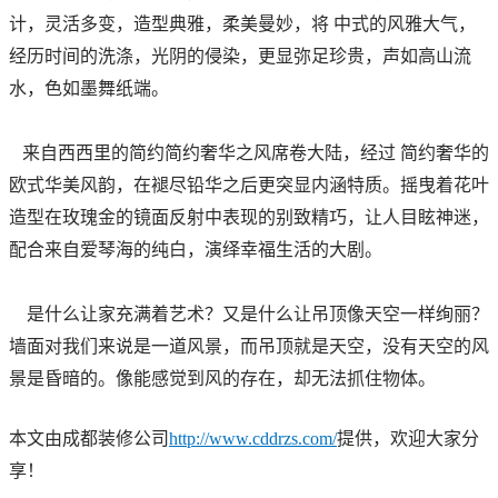
计，灵活多变，造型典雅，柔美曼妙，将 中式的风雅大气，
经历时间的洗涤，光阴的侵染，更显弥足珍贵，声如高山流
水，色如墨舞纸端。
来自西西里的简约简约奢华之风席卷大陆，经过 简约奢华的
欧式华美风韵，在褪尽铅华之后更突显内涵特质。摇曳着花叶
造型在玫瑰金的镜面反射中表现的别致精巧，让人目眩神迷，
配合来自爱琴海的纯白，演绎幸福生活的大剧。
是什么让家充满着艺术？又是什么让吊顶像天空一样绚丽？
墙面对我们来说是一道风景，而吊顶就是天空，没有天空的风
景是昏暗的。像能感觉到风的存在，却无法抓住物体。
本文由成都装修公司
http://www.cddrzs.com/
提供，欢迎大家分
享！