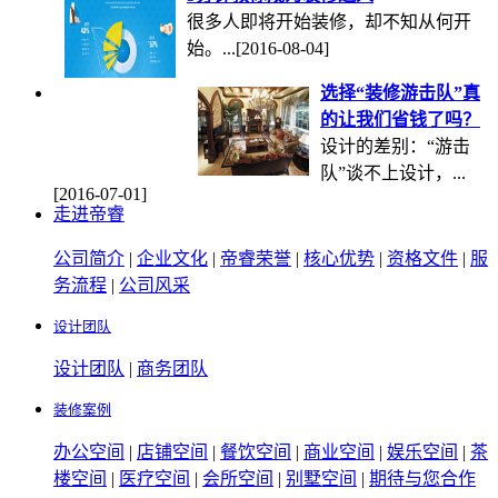
很多人即将开始装修，却不知从何开
始。...
[2016-08-04]
选择“装修游击队”真
的让我们省钱了吗？
设计的差别：“游击
队”谈不上设计，...
[2016-07-01]
走进帝睿
公司简介
|
企业文化
|
帝睿荣誉
|
核心优势
|
资格文件
|
服
务流程
|
公司风采
设计团队
设计团队
|
商务团队
装修案例
办公空间
|
店铺空间
|
餐饮空间
|
商业空间
|
娱乐空间
|
茶
楼空间
|
医疗空间
|
会所空间
|
别墅空间
|
期待与您合作