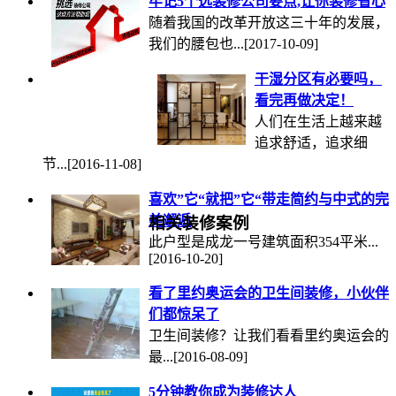
牢记5个选装修公司要点,让你装修省心
随着我国的改革开放这三十年的发展，
我们的腰包也...
[2017-10-09]
干湿分区有必要吗，
看完再做决定！
人们在生活上越来越
追求舒适，追求细
节...
[2016-11-08]
喜欢”它“就把”它“带走简约与中式的完
美邂逅
相关装修案例
此户型是成龙一号建筑面积354平米...
[2016-10-20]
看了里约奥运会的卫生间装修，小伙伴
们都惊呆了
卫生间装修？让我们看看里约奥运会的
最...
[2016-08-09]
5分钟教你成为装修达人