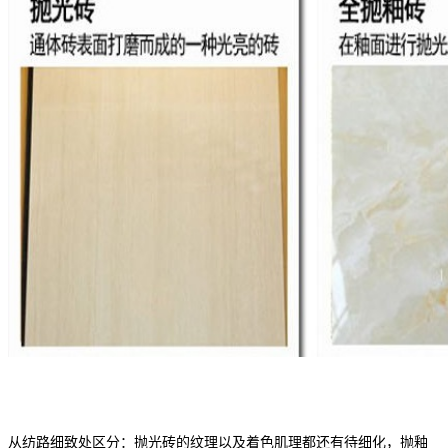
从纺路细致处区分：抛光砖的纹理以及着色肌理都还有待细化，抛釉