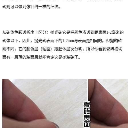
砖则可以做到像针线一样的细纹。
从砖体色彩透析度上区分：抛光砖它是把颜色渗透到距表面
1-2毫米的
砖体以下，因此，抛光砖表面下的1-2mm与表面是相同的。但抛釉砖
则不同，它的颜色层（釉面）跟胚体层次分明，所以你看到瓷砖横切
面有一层薄的釉面层就能肯定这是抛釉砖了。