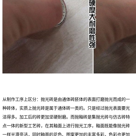
从制作工序上区分：抛光砖是由通体砖胚体的表面打磨抛光而成的一
种砖体，实质上抛光砖是属于通体砖一类的。只是经过抛光表面要光
洁得多。加工后的砖更加坚硬耐磨。而抛釉砖是集抛光砖与仿古砖特
点一体的新型工艺砖，在其釉面上进行抛光工序，釉面既能像抛光砖
一样光滑亮洁，同时釉面的花色、图案更加的丰富多彩，色彩也更加