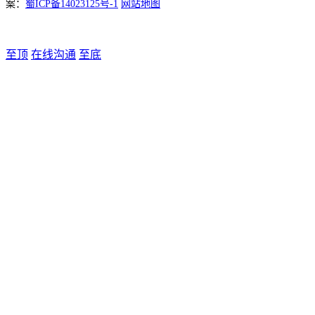
案：
蜀ICP备14023125号-1
网站地图
至顶
在线沟通
至底