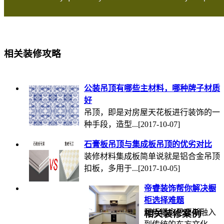
相关装修攻略
公装吊顶有哪些主材料，哪种牌子材质
好
吊顶，即是对房屋天花板进行装饰的一
种手段，造型...
[2017-10-07]
石膏板吊顶与集成板吊顶的优劣对比
装修材料集成板简单说就是铝合金吊顶
扣板，多用于...
[2017-10-05]
帝睿装饰帮你解决橱
柜选择难题
厨柜概念已逐渐融入
相关装修案例