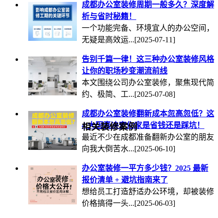
成都办公室装修周期一般多久？深度解
析与省时秘籍！
一个功能完备、环境宜人的办公空间，
无疑是高效运...
[2025-07-11]
告别千篇一律！这三种办公室装修风格
让你的职场秒变潮流前线
本文围绕公司办公室装修，聚焦现代简
约、极简、工...
[2025-07-08]
成都办公室装修翻新成本忽高忽低？这
4 大因素决定你家是省钱还是踩坑！
相关装修案例
最近不少在成都准备翻新办公室的朋友
向我大倒苦水...
[2025-06-10]
办公室装修一平方多少钱？2025 最新
报价清单 + 避坑指南来了
想给员工打造舒适办公环境，却被装修
价格搞得一头...
[2025-06-03]