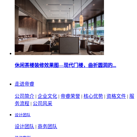
休闲茶楼装修效果图—现代门楼，曲折圆润的...
走进帝睿
公司简介
|
企业文化
|
帝睿荣誉
|
核心优势
|
资格文件
|
服
务流程
|
公司风采
设计团队
设计团队
|
商务团队