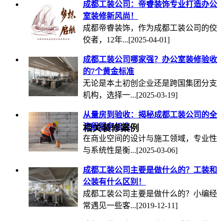
成都工装公司：帝睿装饰专业打造办公
室装修新风尚！
成都帝睿装饰，作为成都工装公司的佼
佼者，12年...
[2025-04-01]
成都工装公司哪家强？办公室装修验收
的7个黄金标准
无论是本土初创企业还是跨国集团分支
机构，选择一...
[2025-03-19]
从量房到验收：揭秘成都工装公司的全
流程服务标准
相关装修案例
在商业空间的设计与施工领域，专业性
与系统性是衡...
[2025-03-06]
成都工装公司主要是做什么的？工装和
公装有什么区别！
成都工装公司主要是做什么的？小编经
常遇见一些客...
[2019-12-11]