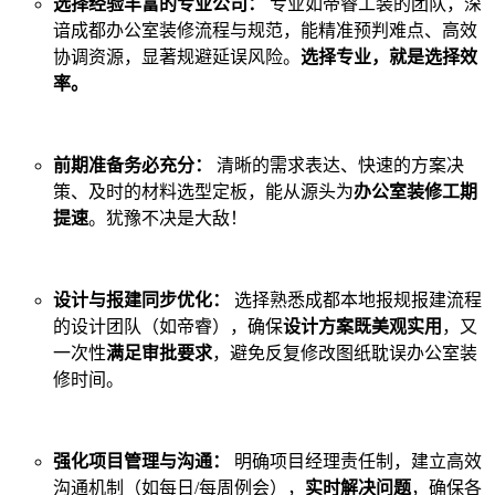
选择经验丰富的专业公司：
专业如帝睿工装的团队，深
谙成都办公室装修流程与规范，能精准预判难点、高效
协调资源，显著规避延误风险。
选择专业，就是选择效
率。
前期准备务必充分：
清晰的需求表达、快速的方案决
策、及时的材料选型定板，能从源头为
办公室装修工期
提速
。犹豫不决是大敌！
设计与报建同步优化：
选择熟悉成都本地报规报建流程
的设计团队（如帝睿），确保
设计方案既美观实用
，又
一次性
满足审批要求
，避免反复修改图纸耽误办公室装
修时间。
强化项目管理与沟通：
明确项目经理责任制，建立高效
沟通机制（如每日/每周例会），
实时解决问题
，确保各