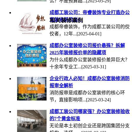
么？不是预算超...
[2025-05-29]
成都工装公司：帝睿装饰专业打造办公
室装修新风尚！
相关装修案例
成都帝睿装饰，作为成都工装公司的佼
佼者，12年...
[2025-04-01]
成都办公室装修公司报价悬殊？拆解
2025年装修报价单的隐藏项
为什么成都办公室装修报价差异巨大？
十余年专业工...
[2025-03-31]
企业行政人必知！成都办公室装修消防
报审全解析
消防报审是成都办公室装修的核心环
节，直接影响项...
[2025-03-24]
成都工装公司哪家强？办公室装修验收
的7个黄金标准
无论是本土初创企业还是跨国集团分支