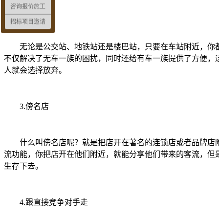
咨询报价施工
2.车站旁
招标项目邀请
无论是公交站、地铁站还是楼巴站，只要在车站附近，你都
不仅解决了无车一族的困扰，同时还给有车一族提供了方便，这
人就会选择放弃。
3.傍名店
什么叫傍名店呢？就是把店开在著名的连锁店或者品牌店附近
流功能，你把店开在他们附近，就能分享他们带来的客流，但
生存下去。
4.跟直接竞争对手走