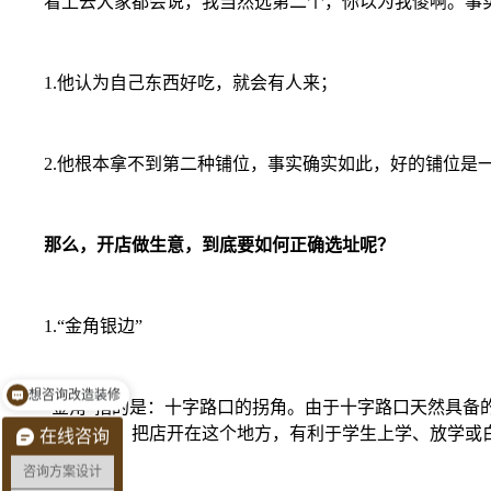
看上去大家都会说，我当然选第二个，你以为我傻啊。事
1.他认为自己东西好吃，就会有人来；
2.他根本拿不到第二种铺位，事实确实如此，好的铺位是一铺难求
那么，开店做生意，到底要如何正确选址呢？
1.“金角银边”
想咨询改造装修
“金角”指的是：十字路口的拐角。由于十字路口天然具备的
领上班的一边，把店开在这个地方，有利于学生上学、放学或
在线咨询
咨询方案设计