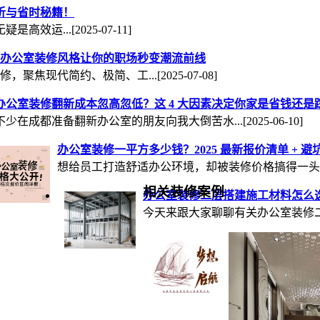
析与省时秘籍！
是高效运...
[2025-07-11]
办公室装修风格让你的职场秒变潮流前线
修，聚焦现代简约、极简、工...
[2025-07-08]
办公室装修翻新成本忽高忽低？这 4 大因素决定你家是省钱还是
不少在成都准备翻新办公室的朋友向我大倒苦水...
[2025-06-10]
办公室装修一平方多少钱？2025 最新报价清单 + 
想给员工打造舒适办公环境，却被装修价格搞得一头..
相关装修案例
办公室装修二层搭建施工材料怎么选
今天来跟大家聊聊有关办公室装修二
成都工装公司：帝
成都帝睿装饰，作为