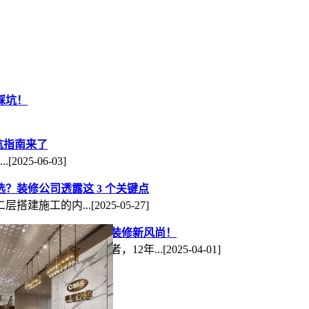
踩坑！
避坑指南来了
.
[2025-06-03]
？装修公司透露这 3 个关键点
层搭建施工的内...
[2025-05-27]
睿装饰专业打造办公室装修新风尚！
成都工装公司的佼佼者，12年...
[2025-04-01]