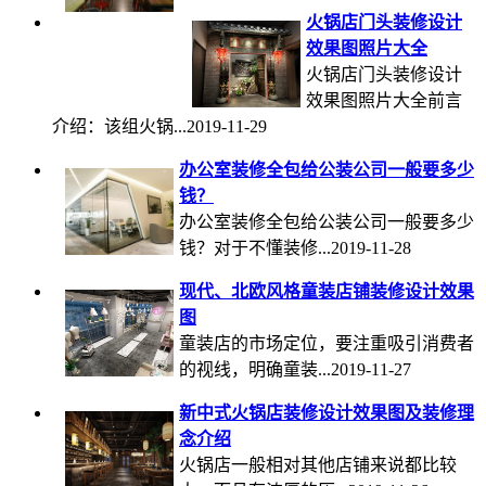
火锅店门头装修设计
效果图照片大全
火锅店门头装修设计
效果图照片大全前言
介绍：该组火锅...2019-11-29
办公室装修全包给公装公司一般要多少
钱？
办公室装修全包给公装公司一般要多少
钱？对于不懂装修...2019-11-28
现代、北欧风格童装店铺装修设计效果
图
童装店的市场定位，要注重吸引消费者
的视线，明确童装...2019-11-27
新中式火锅店装修设计效果图及装修理
念介绍
火锅店一般相对其他店铺来说都比较