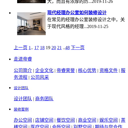
大，而且有浓厚的历...2019-11-26
现代经理办公室如何装修设计
在常见的经理办公室装修设计之中，关
于现代风格的经理...2019-11-25
上一页
1
..
17
18
19
20
21
..
48
下一页
走进帝睿
公司简介
|
企业文化
|
帝睿荣誉
|
核心优势
|
资格文件
|
服
务流程
|
公司风采
设计团队
设计团队
|
商务团队
装修案例
办公空间
|
店铺空间
|
餐饮空间
|
商业空间
|
娱乐空间
|
茶
楼空间
|
医疗空间
|
会所空间
|
别墅空间
|
期待与您合作