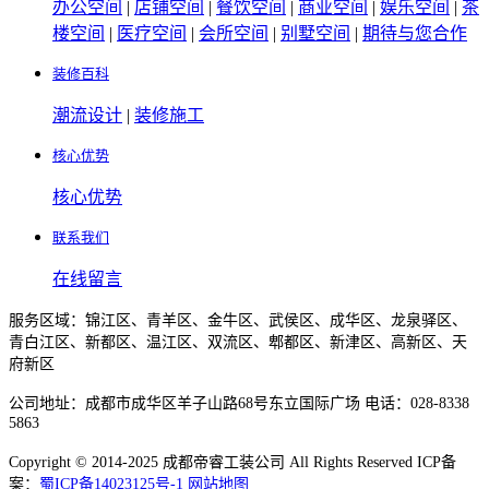
办公空间
|
店铺空间
|
餐饮空间
|
商业空间
|
娱乐空间
|
茶
楼空间
|
医疗空间
|
会所空间
|
别墅空间
|
期待与您合作
装修百科
潮流设计
|
装修施工
核心优势
核心优势
联系我们
在线留言
服务区域：锦江区、青羊区、金牛区、武侯区、成华区、龙泉驿区、
青白江区、新都区、温江区、双流区、郫都区、新津区、高新区、天
府新区
公司地址：成都市成华区羊子山路68号东立国际广场 电话：028-8338
5863
Copyright © 2014-2025 成都帝睿工装公司 All Rights Reserved ICP备
案：
蜀ICP备14023125号-1
网站地图