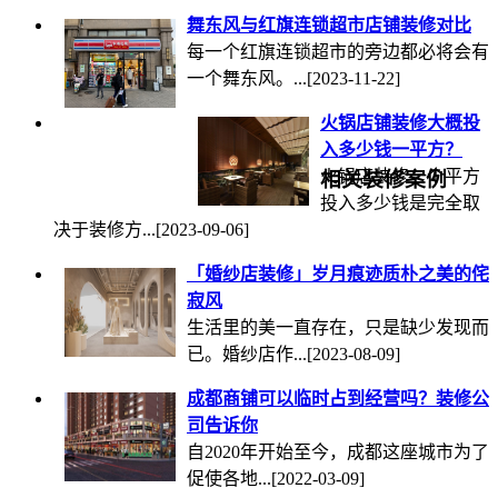
舞东风与红旗连锁超市店铺装修对比
每一个红旗连锁超市的旁边都必将会有
一个舞东风。...
[2023-11-22]
火锅店铺装修大概投
入多少钱一平方？
火锅店装修一个平方
相关装修案例
投入多少钱是完全取
决于装修方...
[2023-09-06]
「婚纱店装修」岁月痕迹质朴之美的侘
寂风
生活里的美一直存在，只是缺少发现而
已。婚纱店作...
[2023-08-09]
成都商铺可以临时占到经营吗？装修公
司告诉你
自2020年开始至今，成都这座城市为了
促使各地...
[2022-03-09]