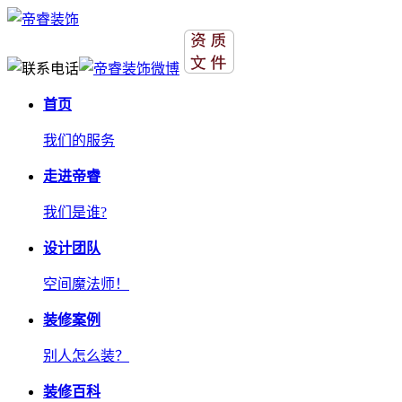
首页
我们的服务
走进帝睿
我们是谁?
设计团队
空间魔法师！
装修案例
别人怎么装？
装修百科