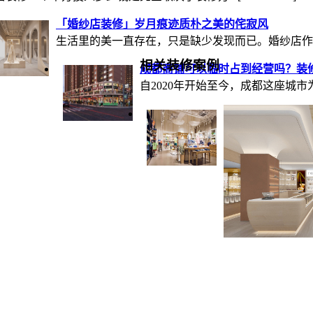
「婚纱店装修」岁月痕迹质朴之美的侘寂风
生活里的美一直存在，只是缺少发现而已。婚纱店作..
相关装修案例
成都商铺可以临时占到经营吗？装
自2020年开始至今，成都这座城市为
童装店装修设计三
今天我们就来聊聊