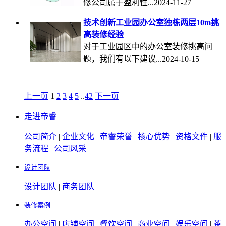
修公司属于盈利性...2024-11-27
技术创新工业园办公室独栋两层10m挑
高装修经验
对于工业园区中的办公室装修挑高问
题，我们有以下建议...2024-10-15
上一页
1
2
3
4
5
..
42
下一页
走进帝睿
公司简介
|
企业文化
|
帝睿荣誉
|
核心优势
|
资格文件
|
服
务流程
|
公司风采
设计团队
设计团队
|
商务团队
装修案例
办公空间
|
店铺空间
|
餐饮空间
|
商业空间
|
娱乐空间
|
茶