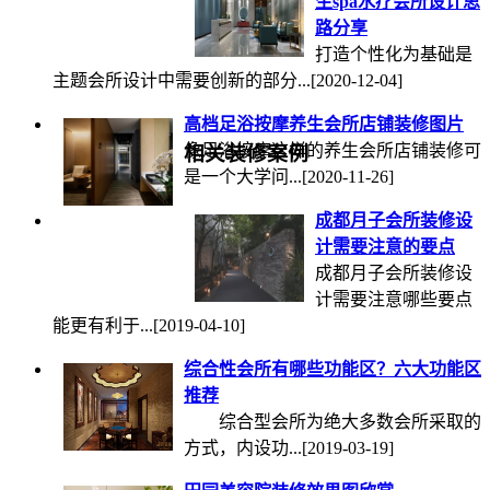
生spa水疗会所设计思
路分享
打造个性化为基础是
主题会所设计中需要创新的部分...
[2020-12-04]
高档足浴按摩养生会所店铺装修图片
像足浴按摩这样的养生会所店铺装修可
相关装修案例
是一个大学问...
[2020-11-26]
成都月子会所装修设
计需要注意的要点
成都月子会所装修设
计需要注意哪些要点
能更有利于...
[2019-04-10]
综合性会所有哪些功能区？六大功能区
推荐
综合型会所为绝大多数会所采取的
方式，内设功...
[2019-03-19]