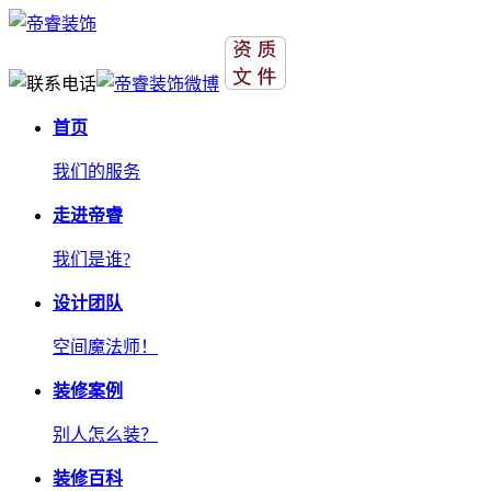
首页
我们的服务
走进帝睿
我们是谁?
设计团队
空间魔法师！
装修案例
别人怎么装？
装修百科