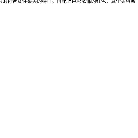
常的符合女性柔美的特征。再配上色彩浓郁的红色，真个美容会