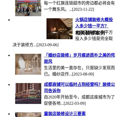
每一个红旗连锁超市的旁边都必将会有
一个舞东风。...
[2023-11-22]
火锅店铺装修大概投
入多少钱一平方？
火锅店装修一个平方
相关装修案例
投入多少钱是完全取
决于装修方...
[2023-09-06]
「婚纱店装修」岁月痕迹质朴之美的侘
寂风
生活里的美一直存在，只是缺少发现而
已。婚纱店作...
[2023-08-09]
成都商铺可以临时占到经营吗？装修公
司告诉你
自2020年开始至今，成都这座城市为了
促使各地...
[2022-03-09]
童装店装修设计三要素