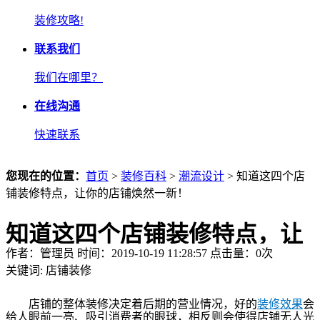
装修攻略!
联系我们
我们在哪里？
在线沟通
快速联系
您现在的位置：
首页
>
装修百科
>
潮流设计
> 知道这四个店
铺装修特点，让你的店铺焕然一新！
知道这四个店铺装修特点，让
作者：管理员 时间：2019-10-19 11:28:57 点击量：
0
次
你的店铺焕然一新！
关键词:
店铺装修
店铺的整体装修决定着后期的营业情况，好的
装修效果
会
给人眼前一亮、吸引消费者的眼球，相反则会使得店铺无人光