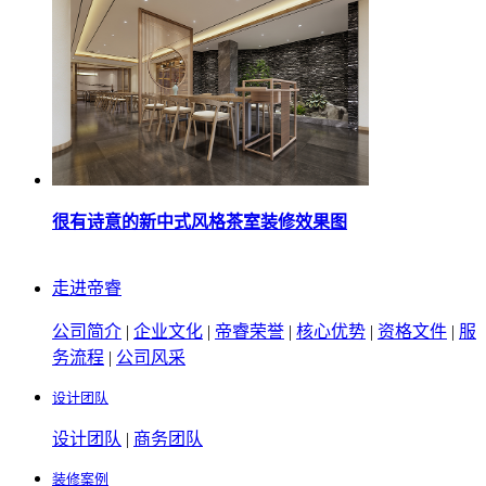
很有诗意的新中式风格茶室装修效果图
走进帝睿
公司简介
|
企业文化
|
帝睿荣誉
|
核心优势
|
资格文件
|
服
务流程
|
公司风采
设计团队
设计团队
|
商务团队
装修案例