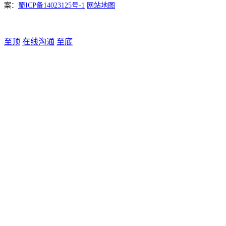
案：
蜀ICP备14023125号-1
网站地图
至顶
在线沟通
至底