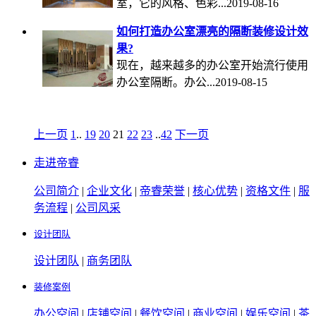
室，它的风格、色彩...2019-08-16
如何打造办公室漂亮的隔断装修设计效
果?
现在，越来越多的办公室开始流行使用
办公室隔断。办公...2019-08-15
上一页
1
..
19
20
21
22
23
..
42
下一页
走进帝睿
公司简介
|
企业文化
|
帝睿荣誉
|
核心优势
|
资格文件
|
服
务流程
|
公司风采
设计团队
设计团队
|
商务团队
装修案例
办公空间
|
店铺空间
|
餐饮空间
|
商业空间
|
娱乐空间
|
茶