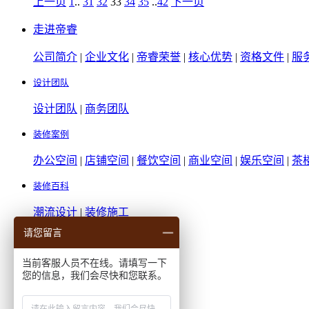
上一页
1
..
31
32
33
34
35
..
42
下一页
走进帝睿
公司简介
|
企业文化
|
帝睿荣誉
|
核心优势
|
资格文件
|
服
设计团队
设计团队
|
商务团队
装修案例
办公空间
|
店铺空间
|
餐饮空间
|
商业空间
|
娱乐空间
|
茶
装修百科
潮流设计
|
装修施工
请您留言
核心优势
当前客服人员不在线。请填写一下
核心优势
您的信息，我们会尽快和您联系。
联系我们