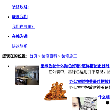
装修攻略!
联系我们
我们在哪里？
在线沟通
快速联系
您现在的位置：
首页
>
装修百科
>
装修施工
墨绿色配什么颜色好看?这样搭配更显时
在公装中，墨绿色运用并不常见，因为墨绿色
办公室财神爷最佳摆放位
办公室中摆放财神爷是希望
什么植
甲醛危