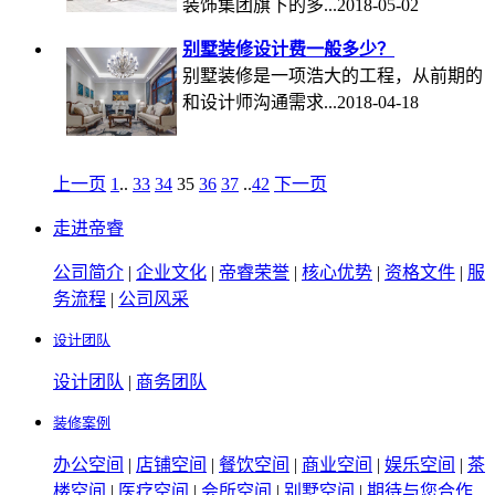
装饰集团旗下的多...2018-05-02
别墅装修设计费一般多少？
别墅装修是一项浩大的工程，从前期的
和设计师沟通需求...2018-04-18
上一页
1
..
33
34
35
36
37
..
42
下一页
走进帝睿
公司简介
|
企业文化
|
帝睿荣誉
|
核心优势
|
资格文件
|
服
务流程
|
公司风采
设计团队
设计团队
|
商务团队
装修案例
办公空间
|
店铺空间
|
餐饮空间
|
商业空间
|
娱乐空间
|
茶
楼空间
|
医疗空间
|
会所空间
|
别墅空间
|
期待与您合作