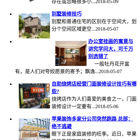
存在或忽略很多小...2018-05-09
别墅装修技巧
别墅和普通住宅的区别在于空间大，划
分个空间区域更空...2018-05-07
办公室挂画的寓意与
讲究学问大，可千万
别选错了
一般牡丹花开富
有，是人们对夸姣愿景的寄予；飘逸...2018-05-07
自助烧烤店经营门面装修设计技巧有哪
些?
烧烤店作为人们喜爱的美食之一，门面
装修设计一定要有...2018-05-06
苹果装饰多家分公司突然跑路 总部：
绝不逃避
眼下正是家庭装修的旺季。近日，苹果