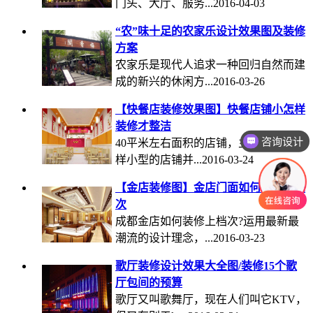
门头、大厅、服务...2016-04-03
“农”味十足的农家乐设计效果图及装修
方案
农家乐是现代人追求一种回归自然而建
成的新兴的休闲方...2016-03-26
【快餐店装修效果图】快餐店铺小怎样
装修才整洁
咨询设计
40平米左右面积的店铺，主营快餐，这
样小型的店铺并...2016-03-24
【金店装修图】金店门面如何装修上档
次
成都金店如何装修上档次?运用最新最
潮流的设计理念，...2016-03-23
歌厅装修设计效果大全图/装修15个歌
厅包间的预算
歌厅又叫歌舞厅，现在人们叫它KTV，