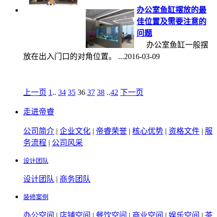
办公室鱼缸摆放的最
佳位置及需要注意的
问题
办公室鱼缸一般摆
放在出入门口的对角位置。 ...2016-03-09
上一页
1
..
34
35
36
37
38
..
42
下一页
走进帝睿
公司简介
|
企业文化
|
帝睿荣誉
|
核心优势
|
资格文件
|
服
务流程
|
公司风采
设计团队
设计团队
|
商务团队
装修案例
办公空间
|
店铺空间
|
餐饮空间
|
商业空间
|
娱乐空间
|
茶