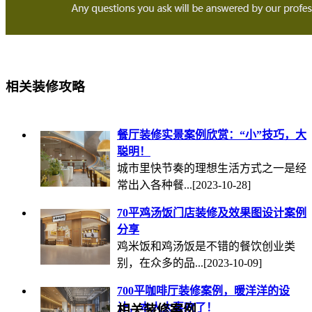
相关装修攻略
餐厅装修实景案例欣赏：“小”技巧，大
聪明！
城市里快节奏的理想生活方式之一是经
常出入各种餐...
[2023-10-28]
70平鸡汤饭门店装修及效果图设计案例
分享
鸡米饭和鸡汤饭是不错的餐饮创业类
别，在众多的品...
[2023-10-09]
700平咖啡厅装修案例，暖洋洋的设
计，本人太喜欢了！
相关装修案例