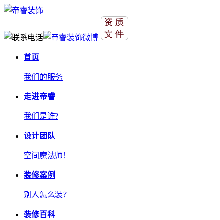
首页
我们的服务
走进帝睿
我们是谁?
设计团队
空间魔法师！
装修案例
别人怎么装？
装修百科