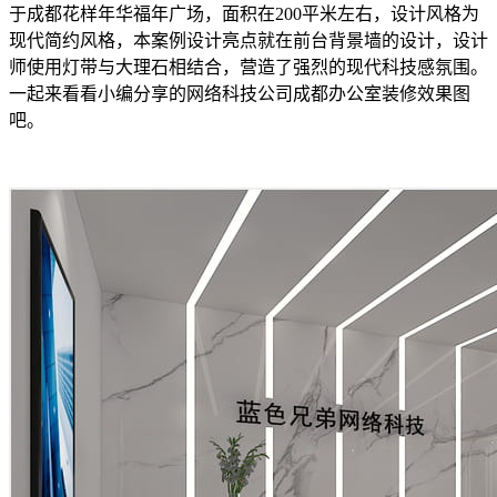
于成都花样年华福年广场，面积在200平米左右，设计风格为
现代简约风格，本案例设计亮点就在
前台背景墙
的设计，设计
师使用灯带与大理石相结合，营造了强烈的现代科技感氛围。
一起来看看小编分享的网络科技公司成都办公室装修效果图
吧。