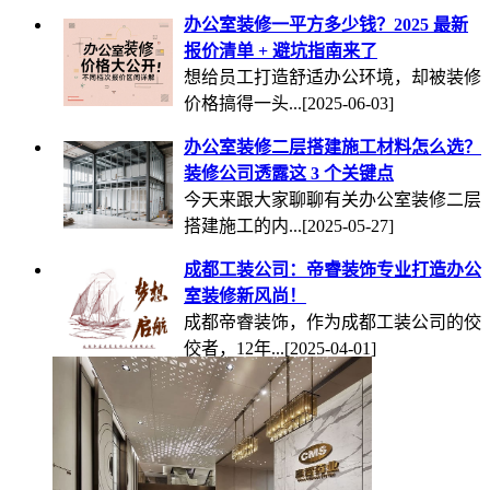
办公室装修一平方多少钱？2025 最新
报价清单 + 避坑指南来了
想给员工打造舒适办公环境，却被装修
价格搞得一头...
[2025-06-03]
办公室装修二层搭建施工材料怎么选？
装修公司透露这 3 个关键点
今天来跟大家聊聊有关办公室装修二层
搭建施工的内...
[2025-05-27]
成都工装公司：帝睿装饰专业打造办公
室装修新风尚！
成都帝睿装饰，作为成都工装公司的佼
佼者，12年...
[2025-04-01]