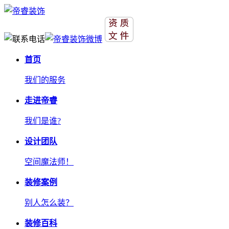
首页
我们的服务
走进帝睿
我们是谁?
设计团队
空间魔法师！
装修案例
别人怎么装？
装修百科