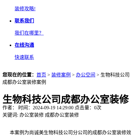
装修攻略!
联系我们
我们在哪里？
在线沟通
快速联系
您现在的位置：
首页
>
装修案例
>
办公空间
> 生物科技公司
成都办公室装修案例
生物科技公司成都办公室装修
作者： 时间：2024-09-19 14:29:00 点击量：
0
次
案例
关键词:
办公室装修
成都办公室装修
本案例为尚诚美生物科技公司分公司的成都办公室装修效