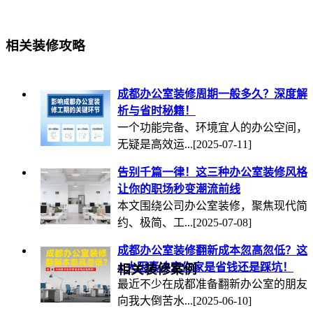
相关装修攻略
成都办公室装修周期一般多久？深度解
析与省时秘籍！
一个功能完备、环境宜人的办公空间，
无疑是高效运...
[2025-07-11]
告别千篇一律！这三种办公室装修风格
让你的职场秒变潮流前线
本文围绕公司办公室装修，聚焦现代简
约、极简、工...
[2025-07-08]
成都办公室装修翻新成本忽高忽低？这
4 大因素决定你家是省钱还是踩坑！
相关装修案例
最近不少在成都准备翻新办公室的朋友
向我大倒苦水...
[2025-06-10]