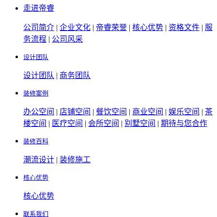
走进帝睿
公司简介
|
企业文化
|
帝睿荣誉
|
核心优势
|
资格文件
|
服
务流程
|
公司风采
设计团队
设计团队
|
商务团队
装修案例
办公空间
|
店铺空间
|
餐饮空间
|
商业空间
|
娱乐空间
|
茶
楼空间
|
医疗空间
|
会所空间
|
别墅空间
|
期待与您合作
装修百科
潮流设计
|
装修施工
核心优势
核心优势
联系我们