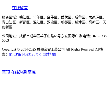
在线留言
服务区域：锦江区、青羊区、金牛区、武侯区、成华区、龙泉驿区、
青白江区、新都区、温江区、双流区、郫都区、新津区、高新区、天
府新区
公司地址：成都市成华区羊子山路68号东立国际广场 电话：028-8338
5863
Copyright © 2014-2025 成都帝睿工装公司 All Rights Reserved ICP备
案：
蜀ICP备14023125号-1
网站地图
至顶
在线沟通
至底