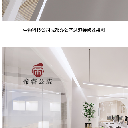
生物科技公司成都办公室过道装修效果图