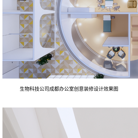
生物科技公司成都办公室创意装修设计效果图