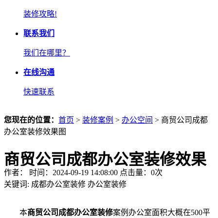
装修攻略!
联系我们
我们在哪里？
在线沟通
快速联系
您现在的位置：
首页
>
装修案例
>
办公空间
> 商贸公司成都
办公室装修效果图​
商贸公司成都办公室装修效果
作者： 时间：2024-09-19 14:08:00 点击量：
0
次
图​
关键词:
成都办公室装修
办公室装修
本
商贸公司成都办公室装修
案例办公室面积大概在500平