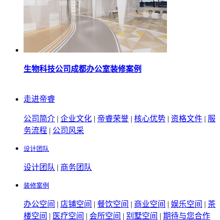
生物科技公司成都办公室装修案例
走进帝睿
公司简介
|
企业文化
|
帝睿荣誉
|
核心优势
|
资格文件
|
服
务流程
|
公司风采
设计团队
设计团队
|
商务团队
装修案例
办公空间
|
店铺空间
|
餐饮空间
|
商业空间
|
娱乐空间
|
茶
楼空间
|
医疗空间
|
会所空间
|
别墅空间
|
期待与您合作