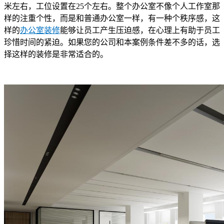
米左右，工位设置在25个左右。整个办公室不像个人工作室那
样的注重个性，而是和普通办公室一样，有一种个秩序感，这
样的
办公室装修
能够让员工产生压迫感，在心理上有助于员工
珍惜时间的紧迫。如果您的公司和本案例条件差不多的话，选
择这样的装修是非常适合的。