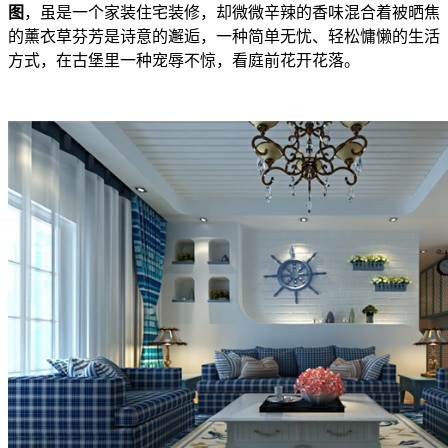
图
，虽是一个家装住宅装修，却微微辛辣的香味混合着被晒焦
的薰衣草芬芳是诗意的邂逅，一种简单无忧、轻松慵懒的生活
方式，在古堡里一种宠辱不惊，看庭前花开花落。