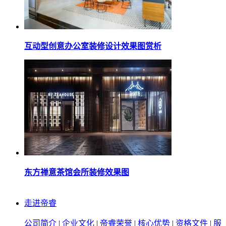
互动型创意办公室装修设计效果图赏析
东方禅意茶馆会所装修效果图
走进帝睿
公司简介
|
企业文化
|
帝睿荣誉
|
核心优势
|
资格文件
|
服