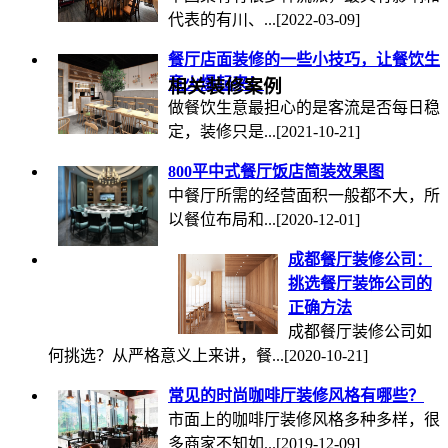
代表的有川、...
[2022-03-09]
餐厅店面装修的一些小技巧，让餐饮生
意火爆起来！
相关装修案例
做餐饮生意最担心的是客流是否每日稳
定，装修只是...
[2021-10-21]
800平中式餐厅饭店简装效果图
中餐厅所需的经营面积一般都不大，所
以餐位布局和...
[2020-12-01]
成都餐厅装修公司：
挑选餐厅装饰公司的
正确方法
成都餐厅装修公司如
何挑选？从严格意义上来讲，餐...
[2020-10-21]
常见的时尚咖啡厅装修风格有哪些？
市面上的咖啡厅装修风格多种多样，很
多商家不知如...
[2019-12-09]