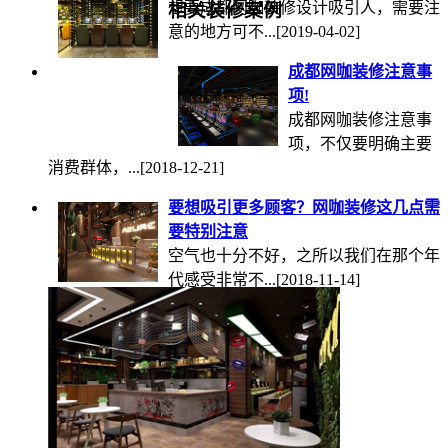
想要成都网咖装修设计吸引人，需要注
相关装修案例
意的地方可不...
[2019-04-02]
成都网咖装修注意事
项!
成都网咖装修注意事
项，不仅要明确主要
消费群体，...
[2018-12-21]
要想吸引更多顾客？网咖装修这几点需
要特别注意
空气也十分不好，之所以我们在那个年
代感受非常不...
[2018-11-14]