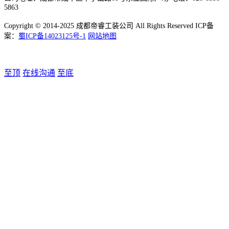
5863
Copyright © 2014-2025 成都帝睿工装公司 All Rights Reserved ICP备
案：
蜀ICP备14023125号-1
网站地图
至顶
在线沟通
至底