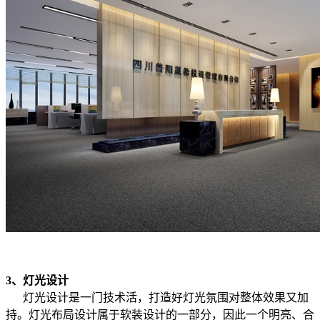
3、灯光设计
灯光设计是一门技术活，打造好灯光氛围对整体效果又加
持。灯光布局设计属于软装设计的一部分，因此一个明亮、合