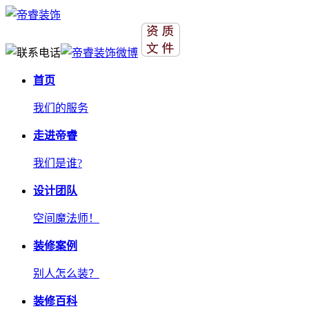
首页
我们的服务
走进帝睿
我们是谁?
设计团队
空间魔法师！
装修案例
别人怎么装？
装修百科