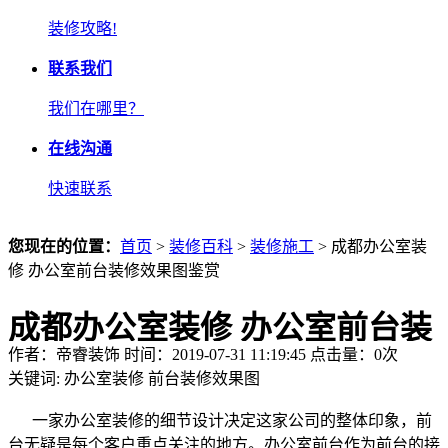
装修攻略!
联系我们
我们在哪里？
在线沟通
快速联系
您现在的位置：
首页
>
装修百科
>
装修施工
> 成都办公室装
修 办公室前台装修效果图鉴赏
成都办公室装修 办公室前台装
作者：帝睿装饰 时间：2019-07-31 11:19:45 点击量：
0
次
修效果图鉴赏
关键词:
办公室装修
前台装修效果图
一家办公室装修的细节设计决定这家公司的整体印象，前
台无疑是每个客户重点关注的地方。办公室前台作为前台的接