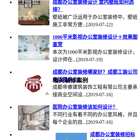
成都办公室装修设计 室内壁纸如何选
择？
壁纸被广泛运用于办公室装修中，壁纸
施工非常方便...
[2019-07-22]
1000平米影视办公室装修设计＋效果图
鉴赏
本次为1000平米影视办公室装修设计，
设计师在...
[2019-07-19]
成都办公室装修哪家好？成都工装公司
电话是多少？
相关装修案例
成都帝睿建筑装饰工程有限公司主要承
接商业空间设...
[2019-07-16]
医院办公室装修该如何设计？
不同行业有着不同的办公室风格，并且
每个企业的自...
[2019-07-16]
成都办公室装修招标