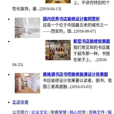
上，不讲究特别的个
性化装饰，最...
[2019-04-13]
国内优秀书店装修设计案例赏析
这是一个位于中国最古老的城市之一
——西安的，国...
[2018-08-07]
新型书店装修效果图
我们常见到的书店属
于超市那一种，书放
在架子上，...
[2018-
04-25]
高格调书店书吧装修装潢设计效果图
书店装修设计效果要以读者、图书、氛
围三者高度融...
[2016-03-03]
走进帝睿
公司简介
|
企业文化
|
帝睿荣誉
|
核心优势
|
资格文件
|
服