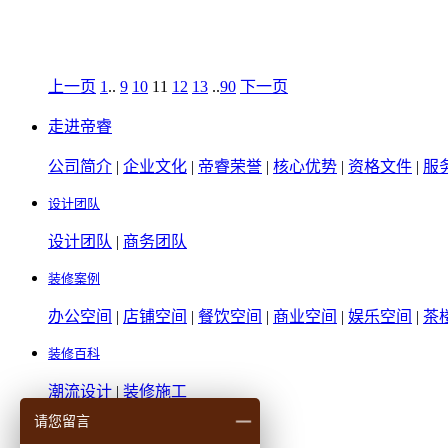
上一页
1
..
9
10
11
12
13
..
90
下一页
走进帝睿
公司简介
|
企业文化
|
帝睿荣誉
|
核心优势
|
资格文件
|
服
设计团队
设计团队
|
商务团队
装修案例
办公空间
|
店铺空间
|
餐饮空间
|
商业空间
|
娱乐空间
|
茶
装修百科
潮流设计
|
装修施工
请您留言
核心优势