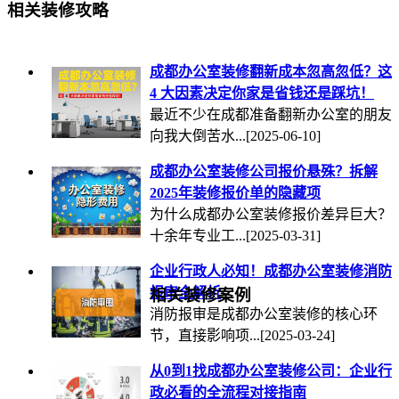
相关装修攻略
成都办公室装修翻新成本忽高忽低？这
4 大因素决定你家是省钱还是踩坑！
最近不少在成都准备翻新办公室的朋友
向我大倒苦水...
[2025-06-10]
成都办公室装修公司报价悬殊？拆解
2025年装修报价单的隐藏项
为什么成都办公室装修报价差异巨大？
十余年专业工...
[2025-03-31]
企业行政人必知！成都办公室装修消防
报审全解析
相关装修案例
消防报审是成都办公室装修的核心环
节，直接影响项...
[2025-03-24]
从0到1找成都办公室装修公司：企业行
政必看的全流程对接指南