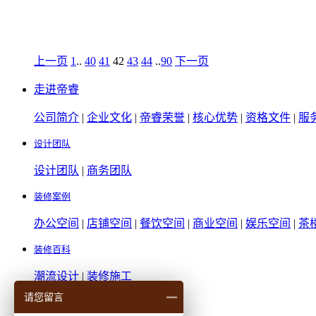
上一页
1
..
40
41
42
43
44
..
90
下一页
走进帝睿
公司简介
|
企业文化
|
帝睿荣誉
|
核心优势
|
资格文件
|
服
设计团队
设计团队
|
商务团队
装修案例
办公空间
|
店铺空间
|
餐饮空间
|
商业空间
|
娱乐空间
|
茶
装修百科
潮流设计
|
装修施工
请您留言
核心优势