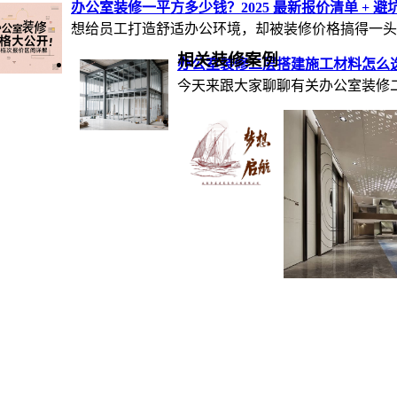
办公室装修一平方多少钱？2025 最新报价清单 + 
想给员工打造舒适办公环境，却被装修价格搞得一头..
相关装修案例
办公室装修二层搭建施工材料怎么选
今天来跟大家聊聊有关办公室装修二
成都工装公司：帝
成都帝睿装饰，作为