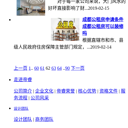
对于每一家公司来说，大门风水的
好坏直接影响了财...
2019-02-15
成都公租房申请条件
成都公租房可以装修
吗
根据直辖市和市、县
级人民政府住房保障主管部门规定，...
2019-02-14
上一页
1
..
60
61
62
63
64
..
90
下一页
走进帝睿
公司简介
|
企业文化
|
帝睿荣誉
|
核心优势
|
资格文件
|
服
务流程
|
公司风采
设计团队
设计团队
|
商务团队